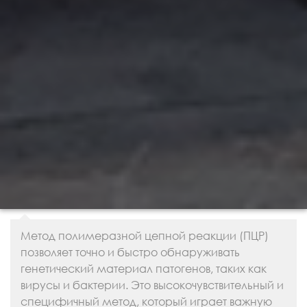
Метод полимеразной цепной реакции (ПЦР)
позволяет точно и быстро обнаруживать
генетический материал патогенов, таких как
вирусы и бактерии. Это высокочувствительный и
специфичный метод, который играет важную