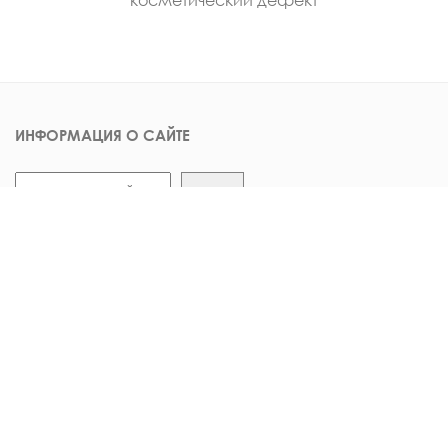
ИНФОРМАЦИЯ О САЙТЕ
Поиск
Поиск
Версия для слабовидящих
О центре
Налоговый вычет
Документы
Опрос пациентов
Вакансии
Контакты в смартфон