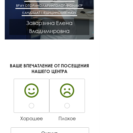
ВРАЧ ОТОРИНОЛАРИНГОЛОГ-ФОНИАТР
ВРАЧ АК
КАНДИДАТ МЕДИЦИНСКИХ НАУК
КАНДИДАТ М
Заварзина Елена
Кисел
Владимировна
Ген
ВАШЕ ВПЕЧАТЛЕНИЕ ОТ ПОСЕЩЕНИЯ
НАШЕГО ЦЕНТРА
Хорошее
Плохое
Оценить