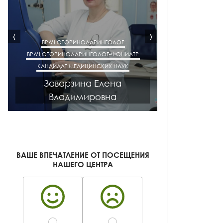
‹
›
ВРАЧ АКУШЕР-ГИНЕКОЛОГ
ВРАЧ ГАСТРОЭН
КАНДИДАТ МЕДИЦИНСКИХ НАУК
КАНДИДАТ М
Киселева Галина
Лазут
Геннадьевна
Лео
ВАШЕ ВПЕЧАТЛЕНИЕ ОТ ПОСЕЩЕНИЯ
НАШЕГО ЦЕНТРА