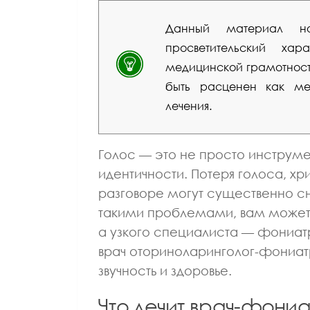
Данный материал но
просветительский ха
медицинской грамотности
быть расценен как мед
лечения.
Голос — это не просто инструме
идентичности. Потеря голоса, х
разговоре могут существенно сни
такими проблемами, вам может
а узкого специалиста — фониатр
врач оториноларинголог-фониатр
звучность и здоровье.
Что лечит врач-фони