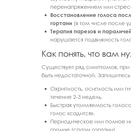
ВРАЧ ГАСТРОЭНТЕРОЛОГ
перенапряжением или стрес
ВРАЧ ТЕРАПЕВТ
ВРАЧ Ф
КАНДИДАТ МЕДИЦИНСКИХ НАУК
КАНДИДАТ М
Восстановление голоса посл
Лазуткина Елена
Алатарце
гортани
(в том числе после у
Леонидовна
Алекс
Терапия парезов и параличе
нарушается подвижность голо
Как понять, что вам 
Существует ряд симптомов, при
быть недостаточной. Запишитесь
Охриплость, осиплость или гн
течение 2-3 недель.
Быстрая утомляемость голоса
голос «садится».
Периодическое или полное ис
громче (спазм гортани).