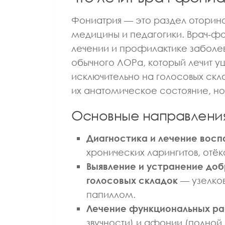
Фониатрия — это раздел оторино
медицины и педагогики. Врач-фо
лечении и профилактике заболев
обычного ЛОРа, который лечит у
исключительно на голосовых склад
их анатомическое состояние, н
Основные направлени
Диагностика и лечение восп
хронических ларингитов, отёк
Выявление и устранение до
голосовых складок
— узелков 
папиллом.
Лечение функциональных ра
звучности) и афонии (полной 
ВРАЧ ЛФК И СП