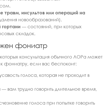
сом.
ИЗИОТЕРАПЕВТ
ВРАЧ НЕВРОЛОГ
ВРАЧ ПРОФПАТОЛОГ
ЕДИЦИНСКИХ НАУК
КАНДИДАТ МЕДИЦИНСКИХ НАУК
е травм, инсультов или операций на
ва Светлана
Макарова Ася
даления новообразований).
андровна
Александровна
й гортани
— состояний, при которых
совых складок.
нужен фониатр
 которых консультация обычного ЛОРа может
 к фониатру, если вас беспокоит:
усавость голоса, которая не проходит в
 — вам трудно говорить длительное время,
чезновение голоса при попытке говорить