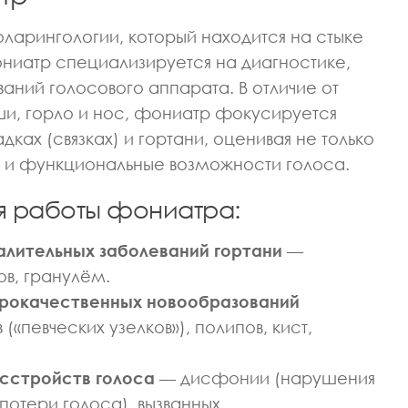
ларингологии, который находится на стыке
ниатр специализируется на диагностике,
аний голосового аппарата. В отличие от
ши, горло и нос, фониатр фокусируется
ках (связках) и гортани, оценивая не только
о и функциональные возможности голоса.
я работы фониатра:
алительных заболеваний гортани
—
ов, гранулём.
брокачественных новообразований
(«певческих узелков»), полипов, кист,
сстройств голоса
— дисфонии (нарушения
потери голоса), вызванных
ОРТИВНОЙ МЕДИЦИНЫ