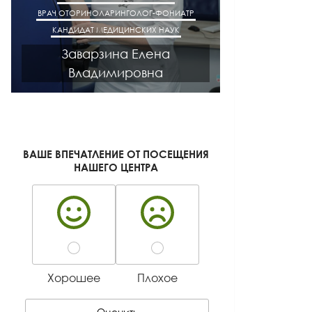
ВРАЧ ОТОРИНОЛАРИНГОЛОГ-ФОНИАТР
ВРАЧ АК
КАНДИДАТ МЕДИЦИНСКИХ НАУК
КАНДИДАТ М
Заварзина Елена
Кисел
Владимировна
Ген
ВАШЕ ВПЕЧАТЛЕНИЕ ОТ ПОСЕЩЕНИЯ
НАШЕГО ЦЕНТРА
Хорошее
Плохое
Оценить