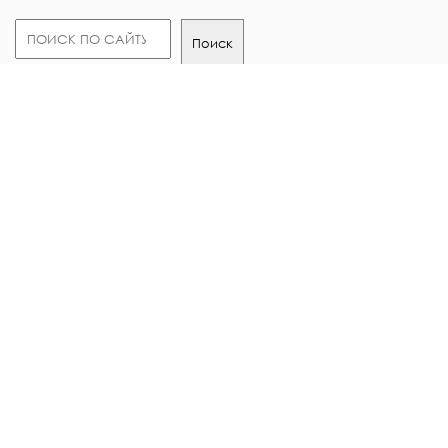
Поиск
Поиск
Версия для слабовидящих
О центре
Налоговый вычет
Документы
Опрос пациентов
Вакансии
Контакты в смартфон
Карта сайта
Отзывы
Фото
Обратная связь
ЮРИДИЧЕСКАЯ ИНФОРМАЦИЯ