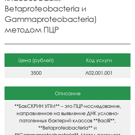
Betaproteobacteria и
Gammaproteobacteria)
методом ПЦР
Цена (рублей)
Код услуги
3500
Л02.001.001
Описание
**БакСКРИН УПМ** – это ПЦР-исследование,
направленное на выявление ДНК условно-
патогенных бактерий классов **Bacilli**,
**Betaproteobacteria** и