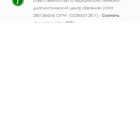
ответственностью «Медицинский лечебно-
диагностический центр «Евгения» (ИНН
2801084045 ОГРН 1022800512811) -
Скачать
свидетельство ОГРН
.
Лицензия на осуществление медицинской
деятельности № ЛО41-01123-28/003362104 от
25 декабря 2019 г., выдана Министерством
здравоохранения Амурской области) -
Скачать
.
Персональные данные должностных лиц
ООО МЛДЦ "Евгения" (ФИО, должность,
номер телефона, электронная почта,
данные документов об образовании и
опыте работы, фотографические
изображения) публикуются на настоящем
сайте с письменного согласия субъектов
персональных данных. Также