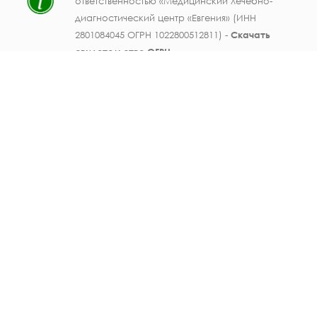
ответственностью «Медицинский лечебно-
диагностический центр «Евгения» (ИНН
2801084045 ОГРН 1022800512811) -
Скачать
свидетельство ОГРН
.
Лицензия на осуществление медицинской
деятельности № ЛО41-01123-28/003362104 от
25 декабря 2019 г., выдана Министерством
здравоохранения Амурской области) -
Скачать
.
Персональные данные должностных лиц
ООО МЛДЦ "Евгения" (ФИО, должность,
номер телефона, электронная почта,
данные документов об образовании и
опыте работы, фотографические
изображения) публикуются на настоящем
сайте с письменного согласия субъектов
персональных данных. Также