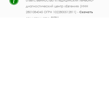
ответственностью «Медицинский лечебно-
диагностический центр «Евгения» (ИНН
2801084045 ОГРН 1022800512811) -
Скачать
свидетельство ОГРН
.
Лицензия на осуществление медицинской
деятельности № ЛО41-01123-28/003362104 от
25 декабря 2019 г., выдана Министерством
здравоохранения Амурской области) -
Скачать
.
Персональные данные должностных лиц
ООО МЛДЦ "Евгения" (ФИО, должность,
номер телефона, электронная почта,
данные документов об образовании и
опыте работы, фотографические
изображения) публикуются на настоящем
сайте с письменного согласия субъектов
персональных данных. Также