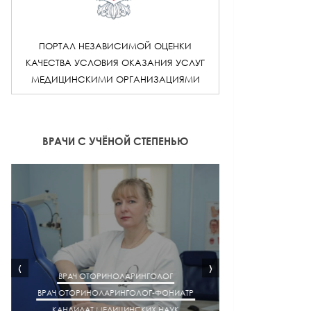
ПОРТАЛ НЕЗАВИСИМОЙ ОЦЕНКИ
КАЧЕСТВА УСЛОВИЯ ОКАЗАНИЯ УСЛУГ
МЕДИЦИНСКИМИ ОРГАНИЗАЦИЯМИ
ВРАЧИ С УЧЁНОЙ СТЕПЕНЬЮ
‹
›
ВРАЧ ОТОРИНОЛАРИНГОЛОГ
ВРАЧ ОТОРИНОЛАРИНГОЛОГ-ФОНИАТР
ВРАЧ АК
КАНДИДАТ МЕДИЦИНСКИХ НАУК
КАНДИДАТ М