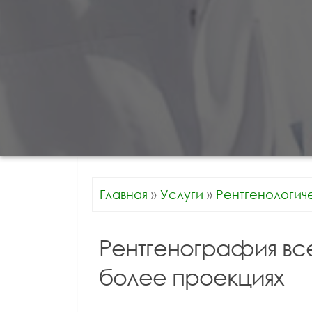
Главная
»
Услуги
»
Рентгенологич
Рентгенография все
более проекциях