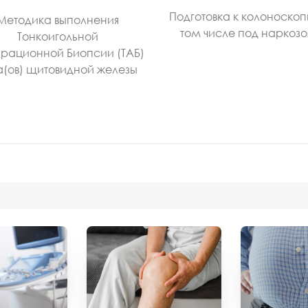
Подготовка к колоноскоп
Методика выполнения
том числе под наркоз
Тонкоигольной
рационной Биопсии (ТАБ)
а(ов) щитовидной железы