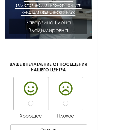
ВРАЧ ОТОРИНОЛАРИНГОЛОГ-ФОНИАТР
ВРАЧ АК
КАНДИДАТ МЕДИЦИНСКИХ НАУК
КАНДИДАТ М
Заварзина Елена
Кисел
Владимировна
Ген
ВАШЕ ВПЕЧАТЛЕНИЕ ОТ ПОСЕЩЕНИЯ
НАШЕГО ЦЕНТРА
Хорошее
Плохое
Оценить