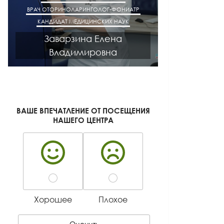
ВРАЧ ОТОРИНОЛАРИНГОЛОГ-ФОНИАТР
ВРАЧ АК
КАНДИДАТ МЕДИЦИНСКИХ НАУК
КАНДИДАТ М
Заварзина Елена
Кисел
Владимировна
Ген
ВАШЕ ВПЕЧАТЛЕНИЕ ОТ ПОСЕЩЕНИЯ
НАШЕГО ЦЕНТРА
Хорошее
Плохое
Оценить