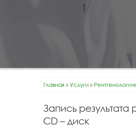
Главная
»
Услуги
»
Рентгенологич
Запись результата 
CD – диск