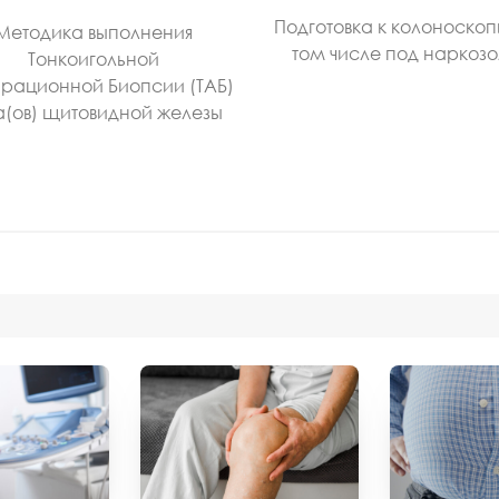
Подготовка к колоноскоп
Методика выполнения
том числе под наркоз
Тонкоигольной
рационной Биопсии (ТАБ)
а(ов) щитовидной железы