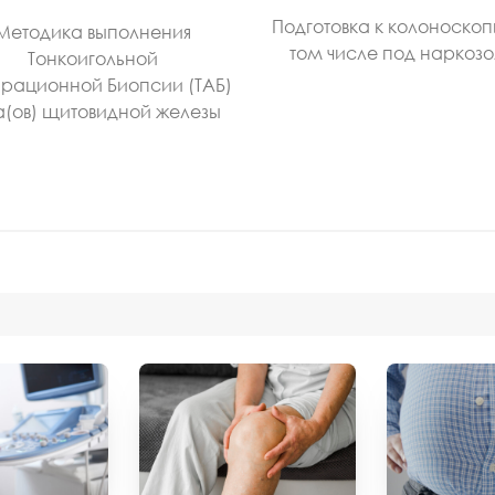
Подготовка к колоноскоп
Методика выполнения
том числе под наркоз
Тонкоигольной
рационной Биопсии (ТАБ)
а(ов) щитовидной железы