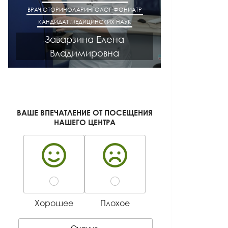
ВРАЧ ОТОРИНОЛАРИНГОЛОГ-ФОНИАТР
ВРАЧ АК
КАНДИДАТ МЕДИЦИНСКИХ НАУК
КАНДИДАТ М
Заварзина Елена
Кисел
Владимировна
Ген
ВАШЕ ВПЕЧАТЛЕНИЕ ОТ ПОСЕЩЕНИЯ
НАШЕГО ЦЕНТРА
Хорошее
Плохое
Оценить