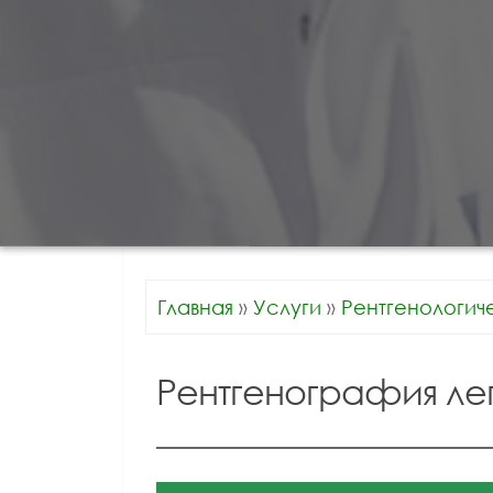
Главная
»
Услуги
»
Рентгенологич
Рентгенография легк