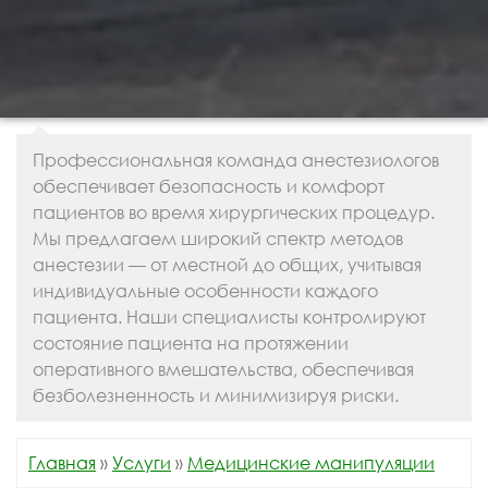
Профессиональная команда анестезиологов
обеспечивает безопасность и комфорт
пациентов во время хирургических процедур.
Мы предлагаем широкий спектр методов
анестезии — от местной до общих, учитывая
индивидуальные особенности каждого
пациента. Наши специалисты контролируют
состояние пациента на протяжении
оперативного вмешательства, обеспечивая
безболезненность и минимизируя риски.
Главная
»
Услуги
»
Медицинские манипуляции