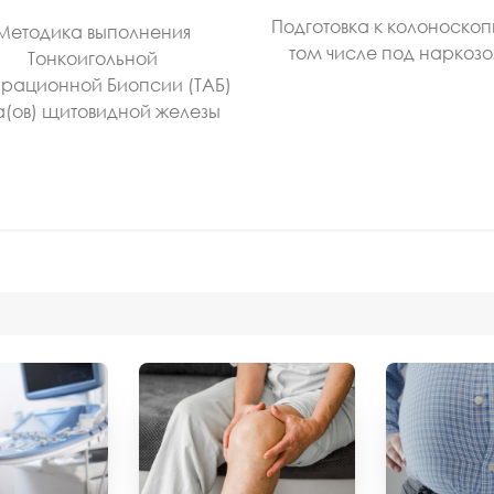
Подготовка к колоноскоп
Методика выполнения
том числе под наркоз
Тонкоигольной
рационной Биопсии (ТАБ)
а(ов) щитовидной железы