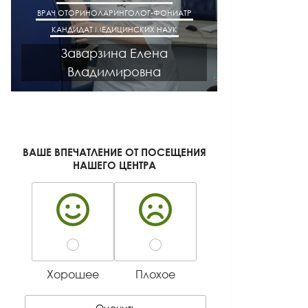
ВРАЧ ОТОРИНОЛАРИНГОЛОГ-ФОНИАТР
ВРАЧ АК
КАНДИДАТ МЕДИЦИНСКИХ НАУК
КАНДИДАТ М
Заварзина Елена
Кисел
Владимировна
Ген
ВАШЕ ВПЕЧАТЛЕНИЕ ОТ ПОСЕЩЕНИЯ
НАШЕГО ЦЕНТРА
Хорошее
Плохое
Оценить