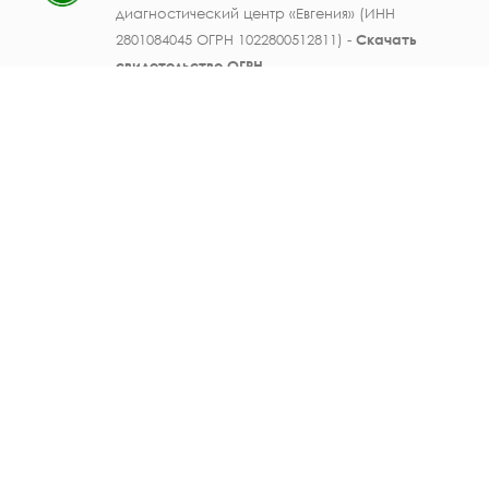
диагностический центр «Евгения» (ИНН
2801084045 ОГРН 1022800512811) -
Скачать
свидетельство ОГРН
.
Лицензия на осуществление медицинской
деятельности № ЛО41-01123-28/003362104 от
25 декабря 2019 г., выдана Министерством
здравоохранения Амурской области) -
Скачать
.
Персональные данные должностных лиц
ООО МЛДЦ "Евгения" (ФИО, должность,
номер телефона, электронная почта,
данные документов об образовании и
опыте работы, фотографические
изображения) публикуются на настоящем
сайте с письменного согласия субъектов
персональных данных. Также
информируем об отсутствии запретов на