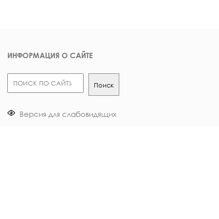
ИНФОРМАЦИЯ О САЙТЕ
Поиск
Поиск
Версия для слабовидящих
О центре
Налоговый вычет
Документы
Опрос пациентов
Вакансии
Контакты в смартфон
Карта сайта
Отзывы