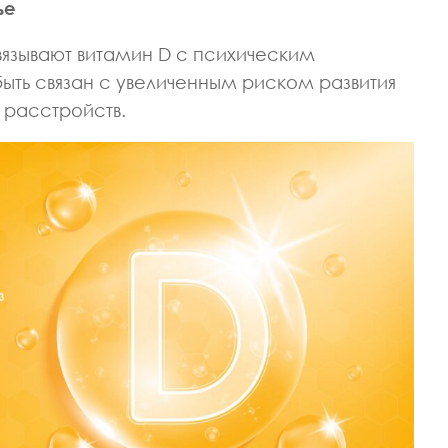
ье
ИЗИОТЕРАПЕВТ
ВРАЧ НЕВРОЛОГ
ВРАЧ ПРОФПАТОЛОГ
ЕДИЦИНСКИХ НАУК
КАНДИДАТ МЕДИЦИНСКИХ НАУК
язывают витамин D с психическим
ва Светлана
Макарова Ася
ыть связан с увеличенным риском развития
андровна
Александровна
 расстройств.