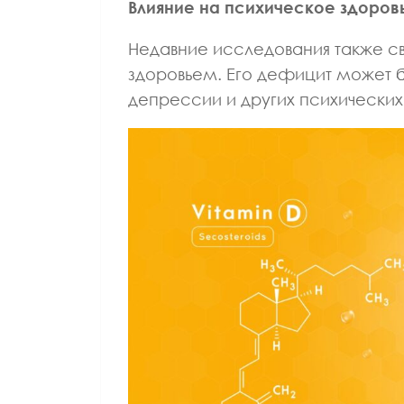
Влияние на психическое здоров
ВРАЧ ГАСТРОЭНТЕРОЛОГ
ВРАЧ ТЕРАПЕВТ
ВРАЧ Ф
КАНДИДАТ МЕДИЦИНСКИХ НАУК
КАНДИДАТ М
Недавние исследования также св
Лазуткина Елена
Алатарце
здоровьем. Его дефицит может б
Леонидовна
Алекс
депрессии и других психических