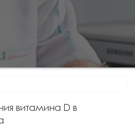
ия витамина D в
а