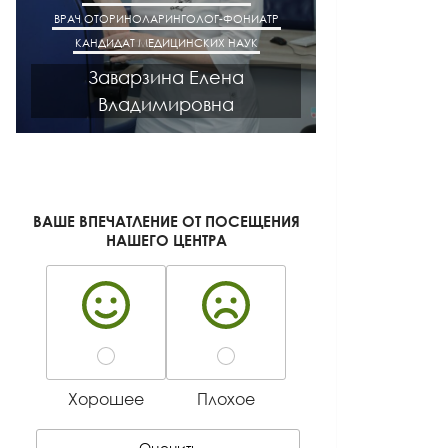
ВРАЧ ОТОРИНОЛАРИНГОЛОГ-ФОНИАТР
ВРАЧ АК
КАНДИДАТ МЕДИЦИНСКИХ НАУК
КАНДИДАТ М
Заварзина Елена
Кисел
Владимировна
Ген
ВАШЕ ВПЕЧАТЛЕНИЕ ОТ ПОСЕЩЕНИЯ
НАШЕГО ЦЕНТРА
Хорошее
Плохое
Оценить