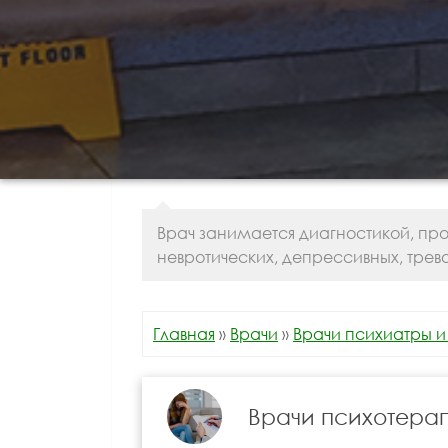
Врач занимается диагностикой, пр
невротических, депрессивных, трев
Главная
»
Врачи
»
Врачи психиатры и
Врачи психотера