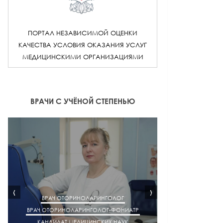
ПОРТАЛ НЕЗАВИСИМОЙ ОЦЕНКИ
КАЧЕСТВА УСЛОВИЯ ОКАЗАНИЯ УСЛУГ
МЕДИЦИНСКИМИ ОРГАНИЗАЦИЯМИ
ВРАЧИ С УЧЁНОЙ СТЕПЕНЬЮ
‹
›
ВРАЧ ОТОРИНОЛАРИНГОЛОГ
ВРАЧ ОТОРИНОЛАРИНГОЛОГ-ФОНИАТР
ВРАЧ АК
КАНДИДАТ МЕДИЦИНСКИХ НАУК
КАНДИДАТ М