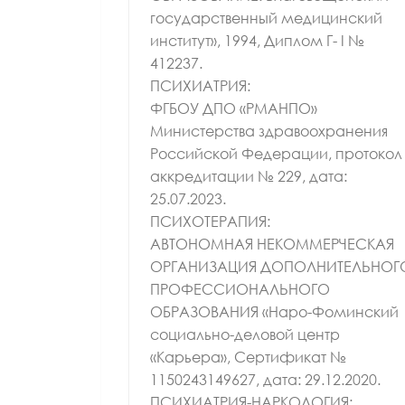
государственный медицинский
институт», 1994, Диплом Г- I №
412237.
ПСИХИАТРИЯ:
ФГБОУ ДПО «РМАНПО»
Министерства здравоохранения
Российской Федерации, протокол
аккредитации № 229, дата:
25.07.2023.
ПСИХОТЕРАПИЯ:
АВТОНОМНАЯ НЕКОММЕРЧЕСКАЯ
ОРГАНИЗАЦИЯ ДОПОЛНИТЕЛЬНОГ
ПРОФЕССИОНАЛЬНОГО
ОБРАЗОВАНИЯ «Наро-Фоминский
социально-деловой центр
«Карьера», Сертификат №
ВРАЧ ЛФК И СП
1150243149627, дата: 29.12.2020.
ВРАЧ ГАСТРОЭНТЕРОЛОГ
ВРАЧ ТЕРАПЕВТ
ВРАЧ Ф
ПСИХИАТРИЯ-НАРКОЛОГИЯ:
КАНДИДАТ МЕДИЦИНСКИХ НАУК
КАНДИДАТ М