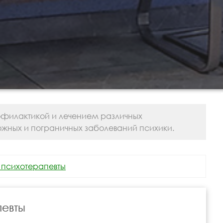
офилактикой и лечением различных
ожных и пограничных заболеваний психики.
 психотерапевты
певты