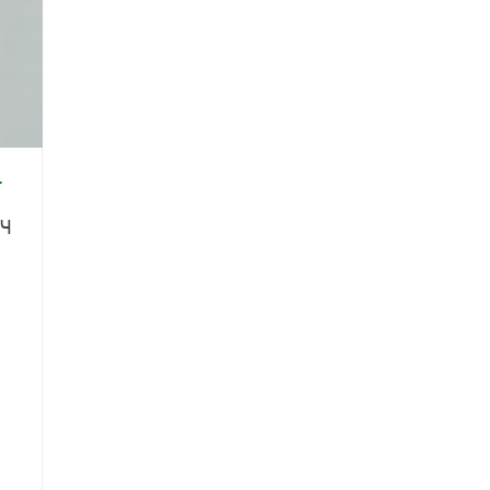
ва Светлана
Макарова Ася
андровна
Александровна
Г
ч