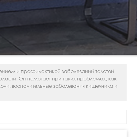
чением и профилактикой заболеваний толстой
бласти. Он помогает при таких проблемах, как
оли, воспалительные заболевания кишечника и