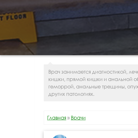
Врач занимается диагностикой, ле
кишки, прямой кишки и анальной о
геморрой, анальные трещины, опух
других патологиях.
Главная
»
Врачи