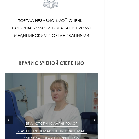
ПОРТАЛ НЕЗАВИСИМОЙ ОЦЕНКИ
КАЧЕСТВА УСЛОВИЯ ОКАЗАНИЯ УСЛУГ
МЕДИЦИНСКИМИ ОРГАНИЗАЦИЯМИ
ВРАЧИ С УЧЁНОЙ СТЕПЕНЬЮ
‹
›
ВРАЧ ОТОРИНОЛАРИНГОЛОГ
ВРАЧ ОТОРИНОЛАРИНГОЛОГ-ФОНИАТР
ВРАЧ АК
КАНДИДАТ МЕДИЦИНСКИХ НАУК
КАНДИДАТ М