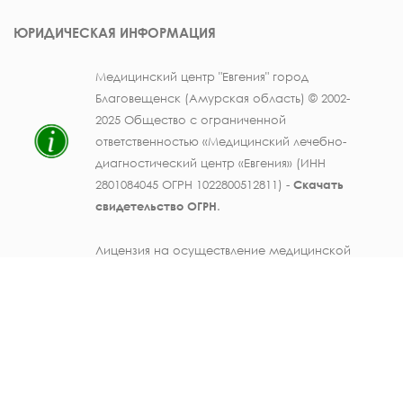
ЮРИДИЧЕСКАЯ ИНФОРМАЦИЯ
Медицинский центр "Евгения" город
Благовещенск (Амурская область) © 2002-
2025 Общество с ограниченной
ответственностью «Медицинский лечебно-
диагностический центр «Евгения» (ИНН
2801084045 ОГРН 1022800512811) -
Скачать
свидетельство ОГРН
.
Лицензия на осуществление медицинской
деятельности № ЛО41-01123-28/003362104 от
25 декабря 2019 г., выдана Министерством
здравоохранения Амурской области) -
Скачать
.
Персональные данные должностных лиц
ООО МЛДЦ "Евгения" (ФИО, должность,