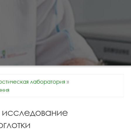
остическая лаборатория
»
ния
 исследование
оглотки