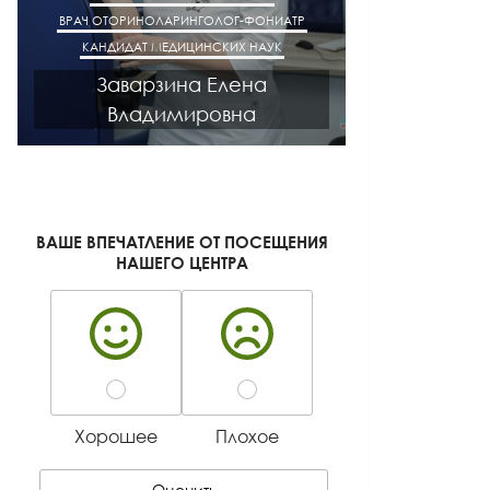
ВРАЧ ОТОРИНОЛАРИНГОЛОГ-ФОНИАТР
ВРАЧ АК
КАНДИДАТ МЕДИЦИНСКИХ НАУК
КАНДИДАТ М
Заварзина Елена
Кисел
Владимировна
Ген
ВАШЕ ВПЕЧАТЛЕНИЕ ОТ ПОСЕЩЕНИЯ
НАШЕГО ЦЕНТРА
Хорошее
Плохое
Оценить