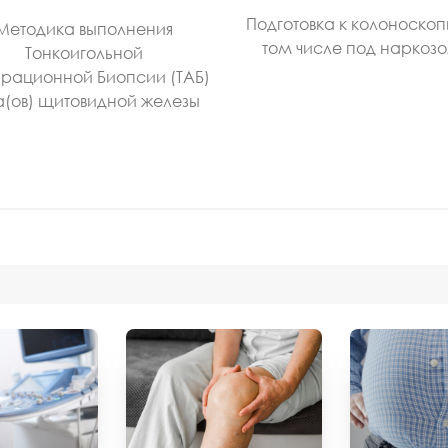
Подготовка к колоноскоп
Методика выполнения
том числе под наркоз
Тонкоигольной
рационной Биопсии (ТАБ)
а(ов) щитовидной железы