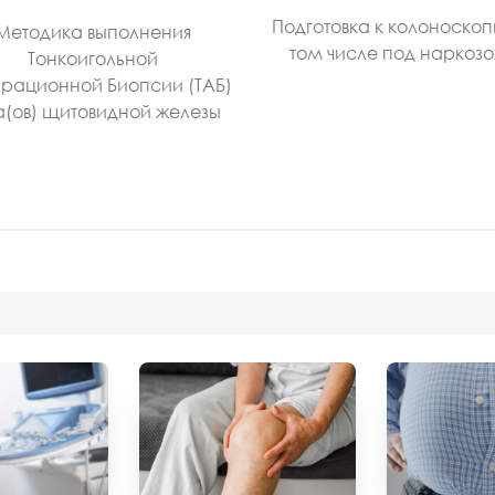
Подготовка к колоноскоп
Методика выполнения
том числе под наркоз
Тонкоигольной
рационной Биопсии (ТАБ)
а(ов) щитовидной железы