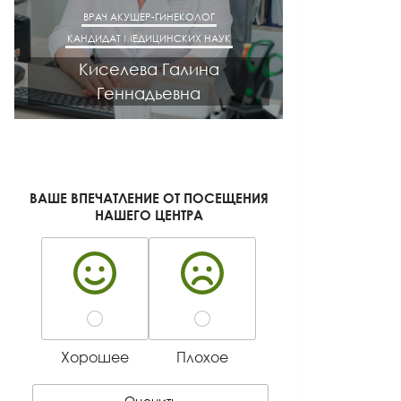
ВРАЧ АКУШЕР-ГИНЕКОЛОГ
ВРАЧ ГАСТРОЭН
КАНДИДАТ МЕДИЦИНСКИХ НАУК
КАНДИДАТ М
Киселева Галина
Лазут
Геннадьевна
Лео
ВАШЕ ВПЕЧАТЛЕНИЕ ОТ ПОСЕЩЕНИЯ
НАШЕГО ЦЕНТРА
Хорошее
Плохое
Оценить