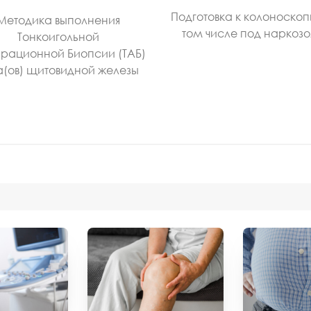
Подготовка к колоноскоп
Методика выполнения
том числе под наркоз
Тонкоигольной
рационной Биопсии (ТАБ)
а(ов) щитовидной железы