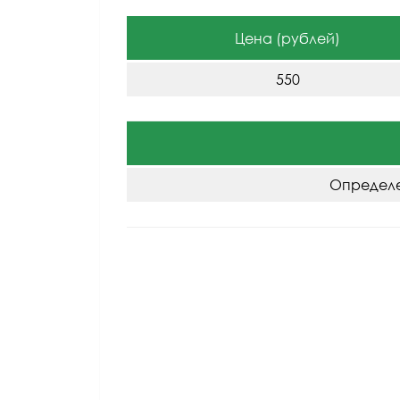
Цена (рублей)
550
Определе