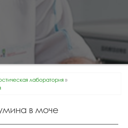
остическая лаборатория
»
я
умина в моче