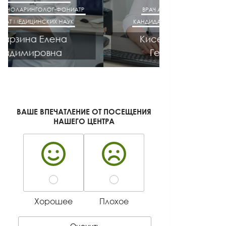
ВРАЧ АКУШЕР-ГИНЕКОЛОГ
ВРАЧ ГАСТРОЭН
КАНДИДАТ МЕДИЦИНСКИХ НАУК
КАНДИДАТ М
Киселева Галина
Лазут
Геннадьевна
Лео
ВАШЕ ВПЕЧАТЛЕНИЕ ОТ ПОСЕЩЕНИЯ
НАШЕГО ЦЕНТРА
Хорошее
Плохое
Оценить