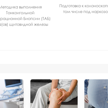
Подготовка к колоноскоп
Методика выполнения
том числе под наркоз
Тонкоигольной
рационной Биопсии (ТАБ)
а(ов) щитовидной железы