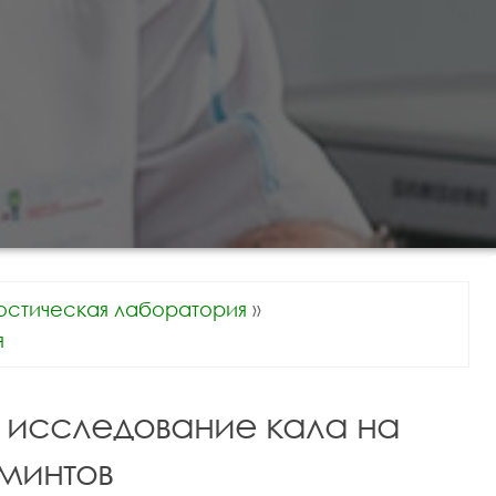
остическая лаборатория
»
я
 исследование кала на
ьминтов