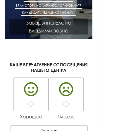
ВРАЧ ОТОРИНОЛАРИНГОЛОГ-ФОНИАТР
ВРАЧ АК
КАНДИДАТ МЕДИЦИНСКИХ НАУК
КАНДИДАТ М
Заварзина Елена
Кисел
Владимировна
Ген
ВАШЕ ВПЕЧАТЛЕНИЕ ОТ ПОСЕЩЕНИЯ
НАШЕГО ЦЕНТРА
Хорошее
Плохое
Оценить