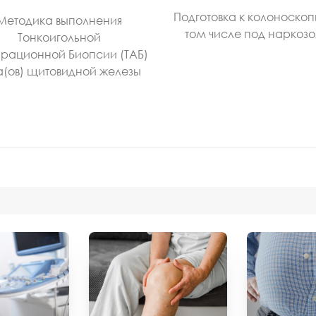
Подготовка к колоноскоп
Методика выполнения
том числе под наркоз
Тонкоигольной
рационной Биопсии (ТАБ)
а(ов) щитовидной железы