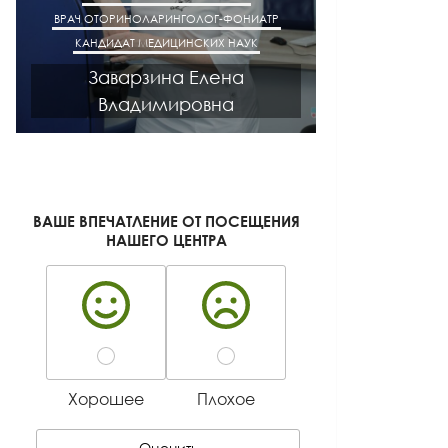
ВРАЧ ОТОРИНОЛАРИНГОЛОГ-ФОНИАТР
ВРАЧ АК
КАНДИДАТ МЕДИЦИНСКИХ НАУК
КАНДИДАТ М
Заварзина Елена
Кисел
Владимировна
Ген
ВАШЕ ВПЕЧАТЛЕНИЕ ОТ ПОСЕЩЕНИЯ
НАШЕГО ЦЕНТРА
Хорошее
Плохое
Оценить