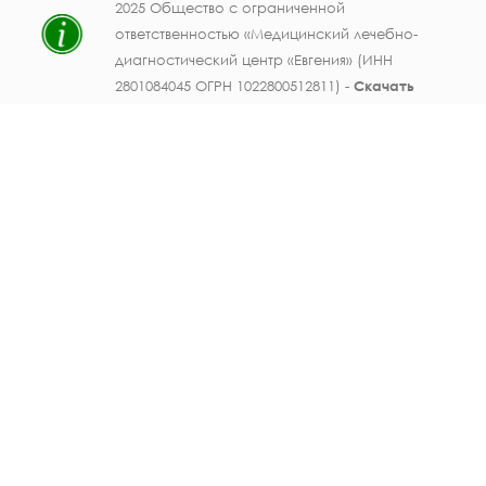
2025 Общество с ограниченной
ответственностью «Медицинский лечебно-
диагностический центр «Евгения» (ИНН
2801084045 ОГРН 1022800512811) -
Скачать
свидетельство ОГРН
.
Лицензия на осуществление медицинской
деятельности № ЛО41-01123-28/003362104 от
25 декабря 2019 г., выдана Министерством
здравоохранения Амурской области) -
Скачать
.
Персональные данные должностных лиц
ООО МЛДЦ "Евгения" (ФИО, должность,
номер телефона, электронная почта,
данные документов об образовании и
опыте работы, фотографические
изображения) публикуются на настоящем
сайте с письменного согласия субъектов