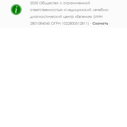
2025 Общество с ограниченной
ответственностью «Медицинский лечебно-
диагностический центр «Евгения» (ИНН
2801084045 ОГРН 1022800512811) -
Скачать
свидетельство ОГРН
.
Лицензия на осуществление медицинской
деятельности № ЛО41-01123-28/003362104 от
25 декабря 2019 г., выдана Министерством
здравоохранения Амурской области) -
Скачать
.
Персональные данные должностных лиц
ООО МЛДЦ "Евгения" (ФИО, должность,
номер телефона, электронная почта,
данные документов об образовании и
опыте работы, фотографические
изображения) публикуются на настоящем
сайте с письменного согласия субъектов