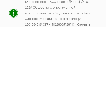
Благовещенск (Амурская область) © 2002-
2025 Общество с ограниченной
ответственностью «Медицинский лечебно-
диагностический центр «Евгения» (ИНН
2801084045 ОГРН 1022800512811) -
Скачать
свидетельство ОГРН
.
Лицензия на осуществление медицинской
деятельности № ЛО41-01123-28/003362104 от
25 декабря 2019 г., выдана Министерством
здравоохранения Амурской области) -
Скачать
.
Персональные данные должностных лиц
ООО МЛДЦ "Евгения" (ФИО, должность,
номер телефона, электронная почта,
данные документов об образовании и
опыте работы, фотографические
изображения) публикуются на настоящем