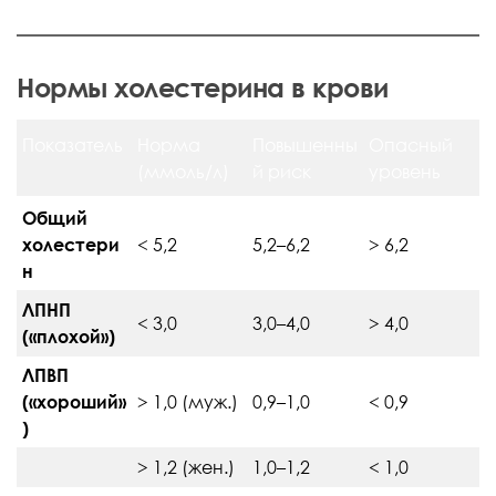
Нормы холестерина в крови
Показатель
Норма
Повышенны
Опасный
(ммоль/л)
й риск
уровень
Общий
холестери
< 5,2
5,2–6,2
> 6,2
н
ЛПНП
< 3,0
3,0–4,0
> 4,0
(«плохой»)
ЛПВП
(«хороший»
> 1,0 (муж.)
0,9–1,0
< 0,9
)
> 1,2 (жен.)
1,0–1,2
< 1,0