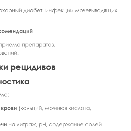
Ч НЕВРОЛОГ
ВРАЧ ПРОФПАТОЛОГ
ВРАЧ ОТОРИНОЛАРИНГОЛОГ-
сахарный диабет, инфекции мочевыводящих
АНДИДАТ МЕДИЦИНСКИХ НАУК
КАНДИДАТ МЕДИЦИНСКИХ 
Макарова Ася
Заварзина Еле
Александровна
Владимировн
комендаций
 приема препаратов.
ований.
ки рецидивов
ностика
мо:
 крови
(кальций, мочевая кислота,
очи
на литраж, pH, содержание солей.