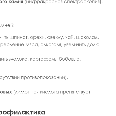
ого камня
(инфракрасная спектроскопия).
амней:
ить шпинат, орехи, свеклу, чай, шоколад.
ребление мяса, алкоголя, увеличить долю
ть молоко, картофель, бобовые.
тсутствии противопоказаний).
совых
(лимонная кислота препятствует
профилактика