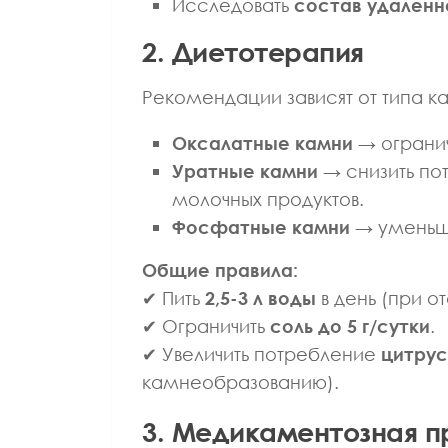
Исследовать
состав удаленн
2. Диетотерапия
Рекомендации зависят от типа к
Оксалатные камни
→ огранич
Уратные камни
→ снизить пот
молочных продуктов.
Фосфатные камни
→ уменьши
Общие правила:
✔ Пить
2,5-3 л воды
в день (при о
✔ Ограничить
соль до 5 г/сутки
.
✔ Увеличить потребление
цитру
камнеобразованию).
3. Медикаментозная 