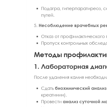
ТЕРАПЕВТ
ВРАЧ ФИЗИОТЕРАПЕВТ
ВРА
Подагра, гиперпаратиреоз, 
НАУК
КАНДИДАТ МЕДИЦИНСКИХ НАУК
К
путей.
а
Алатарцева Светлана
Александровна
5.
Несоблюдение врачебных ре
Отказ от профилактического
Пропуск контрольных обслед
Методы профилакти
1. Лабораторная диаг
После удаления камня необходи
Сдать
биохимический анализ
креатинин).
Провести
анализ суточной м