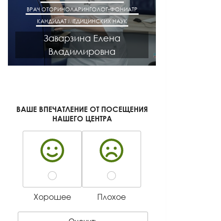
ФОНИАТР
ВРАЧ АКУШЕР-ГИНЕКОЛОГ
ВРА
НАУК
КАНДИДАТ МЕДИЦИНСКИХ НАУК
на
Киселева Галина
а
Геннадьевна
ВАШЕ ВПЕЧАТЛЕНИЕ ОТ ПОСЕЩЕНИЯ
НАШЕГО ЦЕНТРА
Хорошее
Плохое
Оценить