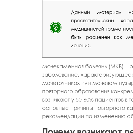
Данный материал но
просветительский ха
медицинской грамотности
быть расценен как мед
лечения.
Мочекаменная болезнь (МКБ) – 
заболевание, характеризующеес
мочеточниках или мочевом пузы
повторного образования конкре
возникают у 50-60% пациентов в т
основные причины повторного к
рекомендации по изменению об
Почему возникают р