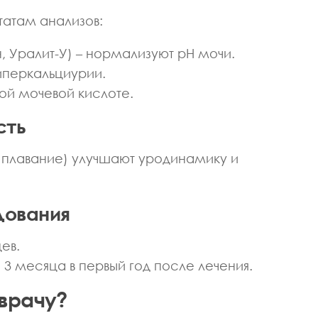
татам анализов:
 Уралит-У) – нормализуют pH мочи.
иперкальциурии.
ой мочевой кислоте.
сть
 плавание) улучшают уродинамику и
дования
цев.
 3 месяца в первый год после лечения.
врачу?