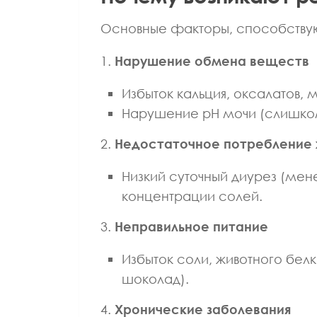
Основные факторы, способству
1.
Нарушение обмена веществ
Избыток кальция, оксалатов,
Нарушение pH мочи (слишком
2.
Недостаточное потребление
Низкий суточный диурез (мене
концентрации солей.
3.
Неправильное питание
Избыток соли, животного белк
шоколад).
4.
Хронические заболевания
ВРАЧ ЛФК И СПОРТИВНОЙ МЕДИЦИНЫ