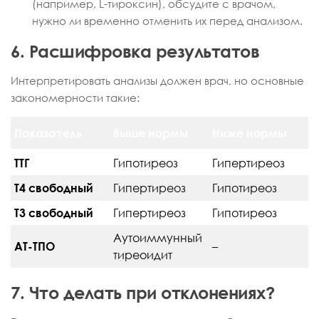
(например, L-тироксин), обсудите с врачом,
нужно ли временно отменить их перед анализом.
6. Расшифровка результатов
Интерпретировать анализы должен врач, но основные
закономерности такие:
Показатель
Выше нормы
Ниже нормы
ТТГ
Гипотиреоз
Гипертиреоз
Т4 свободный
Гипертиреоз
Гипотиреоз
Т3 свободный
Гипертиреоз
Гипотиреоз
Аутоиммунный
АТ-ТПО
–
тиреоидит
7. Что делать при отклонениях?