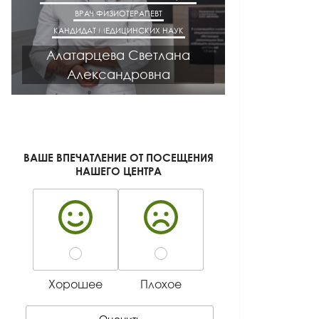
ВРАЧ ФИЗИОТЕРАПЕВТ
ВРАЧ НЕВРОЛОГ
КАНДИДАТ МЕДИЦИНСКИХ НАУК
КАНДИДАТ М
Алатарцева Светлана
Мака
Александровна
Алек
ВАШЕ ВПЕЧАТЛЕНИЕ ОТ ПОСЕЩЕНИЯ
НАШЕГО ЦЕНТРА
Хорошее
Плохое
Оценить