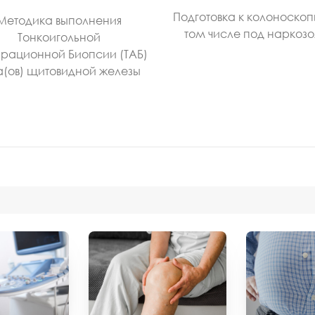
Подготовка к колоноскоп
Методика выполнения
том числе под наркоз
Тонкоигольной
рационной Биопсии (ТАБ)
а(ов) щитовидной железы