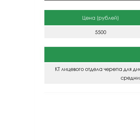
Цена (рублей)
5500
КТ лицевого отдела черепа для д
средни