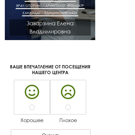
ВРАЧ ОТОРИНОЛАРИНГОЛОГ-ФОНИАТР
ВРАЧ АК
КАНДИДАТ МЕДИЦИНСКИХ НАУК
КАНДИДАТ М
Заварзина Елена
Кисел
Владимировна
Ген
ВАШЕ ВПЕЧАТЛЕНИЕ ОТ ПОСЕЩЕНИЯ
НАШЕГО ЦЕНТРА
Хорошее
Плохое
Оценить