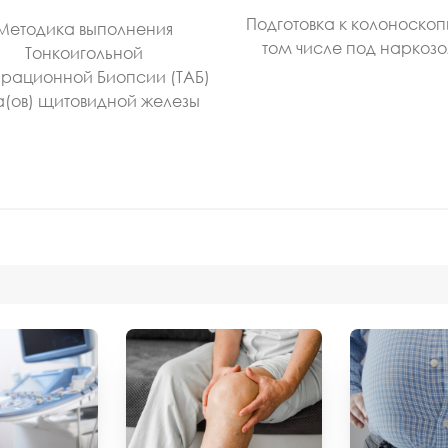
Подготовка к колоноскоп
Методика выполнения
том числе под наркоз
Тонкоигольной
рационной Биопсии (ТАБ)
а(ов) щитовидной железы