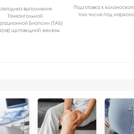
Подготовка к колоноскоп
Методика выполнения
том числе под наркоз
Тонкоигольной
рационной Биопсии (ТАБ)
а(ов) щитовидной железы