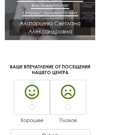
ВРАЧ ФИЗИОТЕРАПЕВТ
ВРАЧ НЕВРОЛОГ
КАНДИДАТ МЕДИЦИНСКИХ НАУК
КАНДИДАТ М
Алатарцева Светлана
Мака
Александровна
Алек
ВАШЕ ВПЕЧАТЛЕНИЕ ОТ ПОСЕЩЕНИЯ
НАШЕГО ЦЕНТРА
Хорошее
Плохое
Оценить