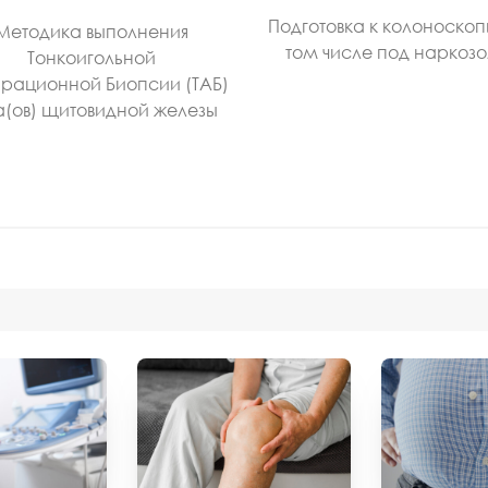
Подготовка к колоноскоп
Методика выполнения
том числе под наркоз
Тонкоигольной
рационной Биопсии (ТАБ)
а(ов) щитовидной железы