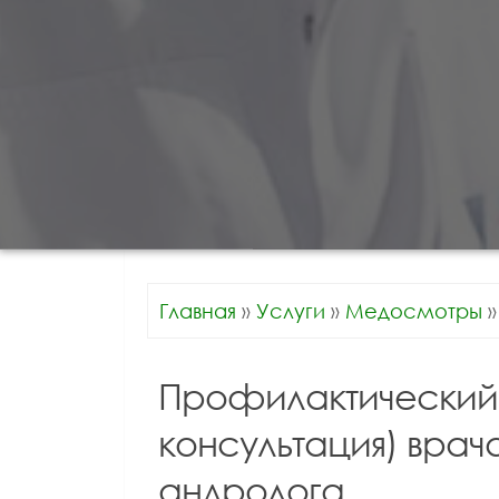
Главная
»
Услуги
»
Медосмотры
»
Профилактический
консультация) врач
андролога