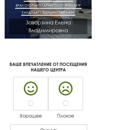
ВРАЧ ОТОРИНОЛАРИНГОЛОГ-ФОНИАТР
ВРАЧ АК
КАНДИДАТ МЕДИЦИНСКИХ НАУК
КАНДИДАТ М
Заварзина Елена
Кисел
Владимировна
Ген
ВАШЕ ВПЕЧАТЛЕНИЕ ОТ ПОСЕЩЕНИЯ
НАШЕГО ЦЕНТРА
Хорошее
Плохое
Оценить