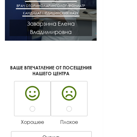
ВРАЧ ОТОРИНОЛАРИНГОЛОГ-ФОНИАТР
ВРАЧ АК
КАНДИДАТ МЕДИЦИНСКИХ НАУК
КАНДИДАТ М
Заварзина Елена
Кисел
Владимировна
Ген
ВАШЕ ВПЕЧАТЛЕНИЕ ОТ ПОСЕЩЕНИЯ
НАШЕГО ЦЕНТРА
Хорошее
Плохое
Оценить