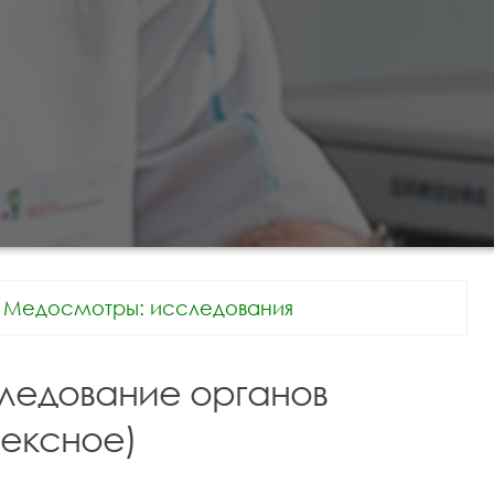
Медосмотры: исследования
следование органов
лексное)