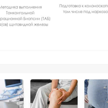
Подготовка к колоноскоп
Методика выполнения
том числе под наркоз
Тонкоигольной
рационной Биопсии (ТАБ)
а(ов) щитовидной железы