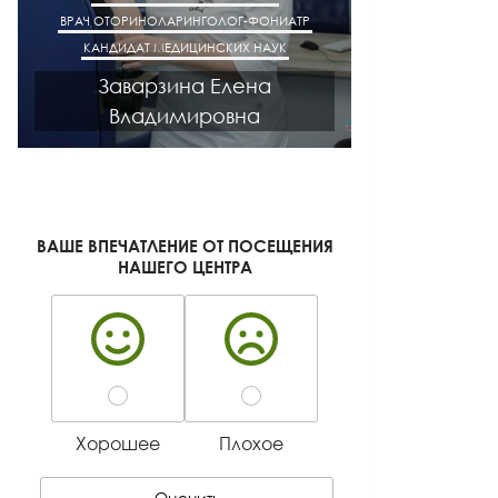
ВРАЧ ОТОРИНОЛАРИНГОЛОГ-ФОНИАТР
ВРАЧ АК
КАНДИДАТ МЕДИЦИНСКИХ НАУК
КАНДИДАТ М
Заварзина Елена
Кисел
Владимировна
Ген
ВАШЕ ВПЕЧАТЛЕНИЕ ОТ ПОСЕЩЕНИЯ
НАШЕГО ЦЕНТРА
Хорошее
Плохое
Оценить