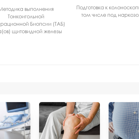
Подготовка к колоноскоп
Методика выполнения
том числе под наркоз
Тонкоигольной
рационной Биопсии (ТАБ)
а(ов) щитовидной железы