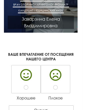
ВРАЧ ОТОРИНОЛАРИНГОЛОГ-ФОНИАТР
ВРАЧ АК
КАНДИДАТ МЕДИЦИНСКИХ НАУК
КАНДИДАТ М
Заварзина Елена
Кисел
Владимировна
Ген
ВАШЕ ВПЕЧАТЛЕНИЕ ОТ ПОСЕЩЕНИЯ
НАШЕГО ЦЕНТРА
Хорошее
Плохое
Оценить