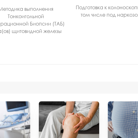
Подготовка к колоноскоп
Методика выполнения
том числе под наркоз
Тонкоигольной
рационной Биопсии (ТАБ)
а(ов) щитовидной железы