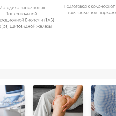
Подготовка к колоноскоп
Методика выполнения
том числе под наркоз
Тонкоигольной
рационной Биопсии (ТАБ)
а(ов) щитовидной железы