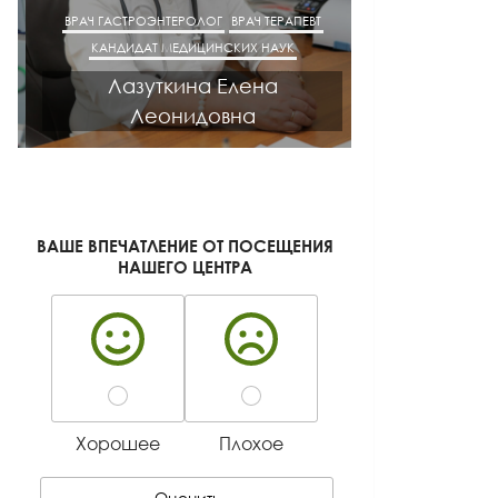
ВРАЧ ГАСТРОЭНТЕРОЛОГ
ВРАЧ ТЕРАПЕВТ
ВРАЧ Ф
КАНДИДАТ МЕДИЦИНСКИХ НАУК
КАНДИДАТ М
Лазуткина Елена
Алатарц
Леонидовна
Алек
ВАШЕ ВПЕЧАТЛЕНИЕ ОТ ПОСЕЩЕНИЯ
НАШЕГО ЦЕНТРА
Хорошее
Плохое
Оценить