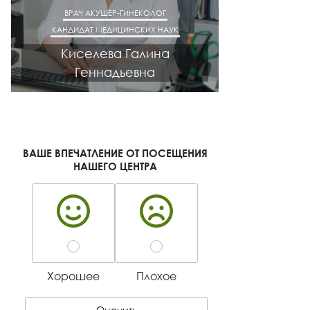
ВРАЧ АКУШЕР-ГИНЕКОЛОГ
ВРАЧ ГАСТРОЭН
КАНДИДАТ МЕДИЦИНСКИХ НАУК
КАНДИДАТ М
Киселева Галина
Лазут
Геннадьевна
Лео
ВАШЕ ВПЕЧАТЛЕНИЕ ОТ ПОСЕЩЕНИЯ
НАШЕГО ЦЕНТРА
Хорошее
Плохое
Оценить