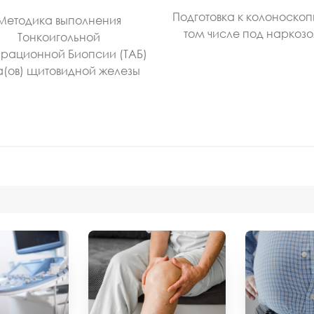
Подготовка к колоноскоп
Методика выполнения
том числе под наркоз
Тонкоигольной
рационной Биопсии (ТАБ)
а(ов) щитовидной железы