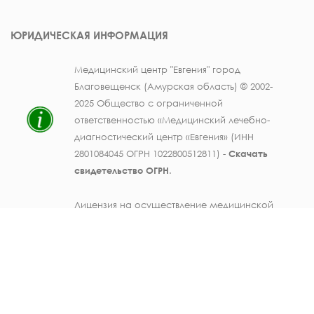
ЮРИДИЧЕСКАЯ ИНФОРМАЦИЯ
Медицинский центр "Евгения" город
Благовещенск (Амурская область) © 2002-
2025 Общество с ограниченной
ответственностью «Медицинский лечебно-
диагностический центр «Евгения» (ИНН
2801084045 ОГРН 1022800512811) -
Скачать
свидетельство ОГРН
.
Лицензия на осуществление медицинской
деятельности № ЛО41-01123-28/003362104 от
25 декабря 2019 г., выдана Министерством
здравоохранения Амурской области) -
Скачать
.
Персональные данные должностных лиц