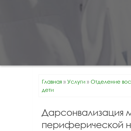
Главная
»
Услуги
»
Отделение вос
дети
Дарсонвализация м
периферической н