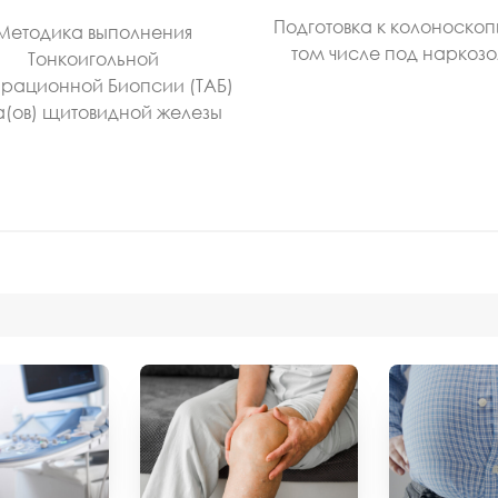
Подготовка к колоноскоп
Методика выполнения
том числе под наркоз
Тонкоигольной
рационной Биопсии (ТАБ)
а(ов) щитовидной железы