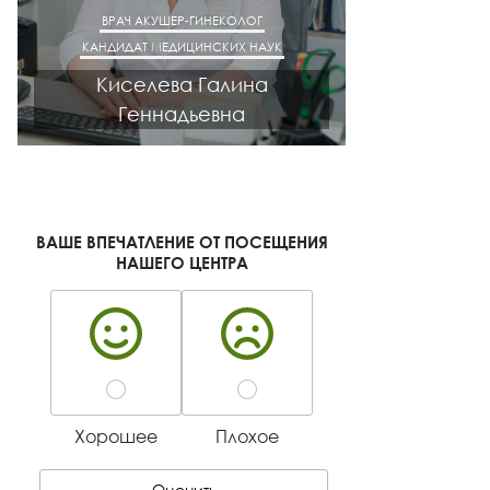
ВРАЧ ГАСТРОЭНТЕРОЛОГ
ВРАЧ ТЕРАПЕВТ
ВРАЧ Ф
КАНДИДАТ МЕДИЦИНСКИХ НАУК
КАНДИДАТ М
Лазуткина Елена
Алатарц
Леонидовна
Алек
ВАШЕ ВПЕЧАТЛЕНИЕ ОТ ПОСЕЩЕНИЯ
НАШЕГО ЦЕНТРА
Хорошее
Плохое
Оценить