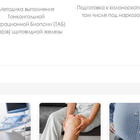
Подготовка к колоноскоп
Методика выполнения
том числе под наркоз
Тонкоигольной
рационной Биопсии (ТАБ)
а(ов) щитовидной железы