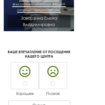
ВРАЧ ОТОРИНОЛАРИНГОЛОГ-ФОНИАТР
ВРАЧ АК
КАНДИДАТ МЕДИЦИНСКИХ НАУК
КАНДИДАТ М
Заварзина Елена
Кисел
Владимировна
Ген
ВАШЕ ВПЕЧАТЛЕНИЕ ОТ ПОСЕЩЕНИЯ
НАШЕГО ЦЕНТРА
Хорошее
Плохое
Оценить