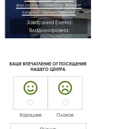
ВРАЧ ОТОРИНОЛАРИНГОЛОГ-ФОНИАТР
ВРАЧ АК
КАНДИДАТ МЕДИЦИНСКИХ НАУК
КАНДИДАТ М
Заварзина Елена
Кисел
Владимировна
Ген
ВАШЕ ВПЕЧАТЛЕНИЕ ОТ ПОСЕЩЕНИЯ
НАШЕГО ЦЕНТРА
Хорошее
Плохое
Оценить