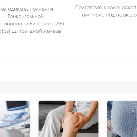
Подготовка к колоноскоп
Методика выполнения
том числе под наркоз
Тонкоигольной
рационной Биопсии (ТАБ)
а(ов) щитовидной железы