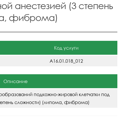
ной анестезией (3 степень
ма, фиброма)
Код услуги
A16.01.018_012
Описание
ообразований подкожно-жировой клетчатки под
тепень сложности) (липома, фиброма)