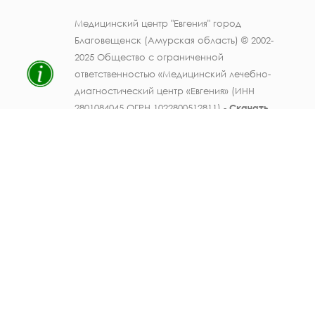
Медицинский центр "Евгения" город
Благовещенск (Амурская область) © 2002-
2025 Общество с ограниченной
ответственностью «Медицинский лечебно-
диагностический центр «Евгения» (ИНН
2801084045 ОГРН 1022800512811) -
Скачать
свидетельство ОГРН
.
Лицензия на осуществление медицинской
деятельности № ЛО41-01123-28/003362104 от
25 декабря 2019 г., выдана Министерством
здравоохранения Амурской области) -
Скачать
.
Персональные данные должностных лиц
ООО МЛДЦ "Евгения" (ФИО, должность,
номер телефона, электронная почта,
данные документов об образовании и