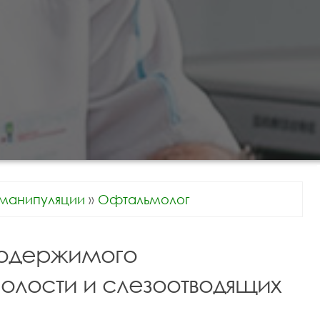
манипуляции
»
Офтальмолог
содержимого
полости и слезоотводящих