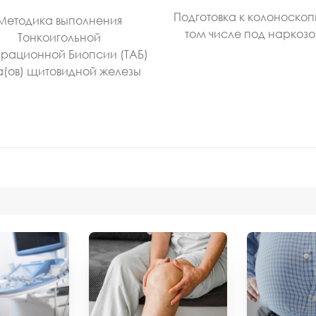
Подготовка к колоноскоп
Методика выполнения
том числе под наркоз
Тонкоигольной
рационной Биопсии (ТАБ)
а(ов) щитовидной железы