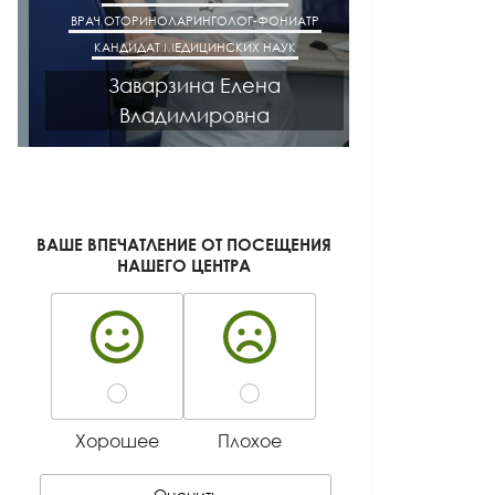
ВРАЧ ОТОРИНОЛАРИНГОЛОГ-ФОНИАТР
ВРАЧ АК
КАНДИДАТ МЕДИЦИНСКИХ НАУК
КАНДИДАТ М
Заварзина Елена
Кисел
Владимировна
Ген
ВАШЕ ВПЕЧАТЛЕНИЕ ОТ ПОСЕЩЕНИЯ
НАШЕГО ЦЕНТРА
Хорошее
Плохое
Оценить