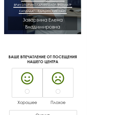
ВРАЧ ОТОРИНОЛАРИНГОЛОГ-ФОНИАТР
ВРАЧ АК
КАНДИДАТ МЕДИЦИНСКИХ НАУК
КАНДИДАТ М
Заварзина Елена
Кисел
Владимировна
Ген
ВАШЕ ВПЕЧАТЛЕНИЕ ОТ ПОСЕЩЕНИЯ
НАШЕГО ЦЕНТРА
Хорошее
Плохое
Оценить