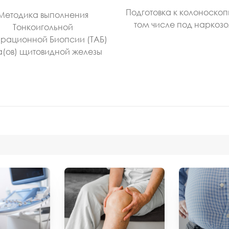
Подготовка к колоноскоп
Методика выполнения
том числе под наркоз
Тонкоигольной
рационной Биопсии (ТАБ)
а(ов) щитовидной железы