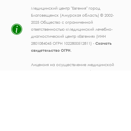
Медицинский центр "Евгения" город
Благовещенск (Амурская область) © 2002-
2025 Общество с ограниченной
ответственностью «Медицинский лечебно-
диагностический центр «Евгения» (ИНН
2801084045 ОГРН 1022800512811) -
Скачать
свидетельство ОГРН
.
Лицензия на осуществление медицинской
деятельности № ЛО41-01123-28/003362104 от
25 декабря 2019 г., выдана Министерством
здравоохранения Амурской области) -
Скачать
.
Персональные данные должностных лиц
ООО МЛДЦ "Евгения" (ФИО, должность,
номер телефона, электронная почта,
данные документов об образовании и